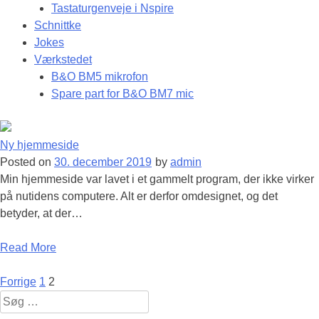
Tastaturgenveje i Nspire
Schnittke
Jokes
Værkstedet
B&O BM5 mikrofon
Spare part for B&O BM7 mic
Ny hjemmeside
Posted on
30. december 2019
by
admin
Min hjemmeside var lavet i et gammelt program, der ikke virker
på nutidens computere. Alt er derfor omdesignet, og det
betyder, at der…
Read More
Indlægsinddeling
Forrige
1
2
Søg
efter: