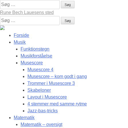
Skip
Søg
to
efter:
Rune Bech Lauesens sted
content
Søg
efter:
Forside
Musik
Funktionstegn
Musikforståelse
Musescore
Musescore 4
Musescore – kom godt i gang
Trommer i Musescore 3
Skabeloner
Layout i Musescore
4 stemmer med samme rytme
Jazz-bas-tricks
Matematik
Matematik – oversigt