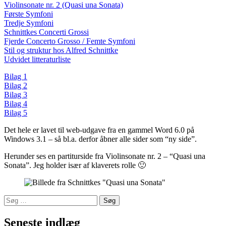
Violinsonate nr. 2 (Quasi una Sonata)
Første Symfoni
Tredje Symfoni
Schnittkes Concerti Grossi
Fjerde Concerto Grosso / Femte Symfoni
Stil og struktur hos Alfred Schnittke
Udvidet litteraturliste
Bilag 1
Bilag 2
Bilag 3
Bilag 4
Bilag 5
Det hele er lavet til web-udgave fra en gammel Word 6.0 på
Windows 3.1 – så bl.a. derfor åbner alle sider som “ny side”.
Herunder ses en partiturside fra Violinsonate nr. 2 – “Quasi una
Sonata”. Jeg holder især af klaverets rolle 🙂
Søg
efter:
Seneste indlæg