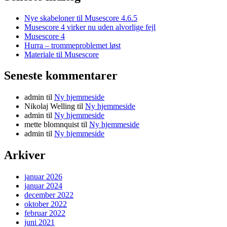
Nye skabeloner til Musescore 4.6.5
Musescore 4 virker nu uden alvorlige fejl
Musescore 4
Hurra – trommeproblemet løst
Materiale til Musescore
Seneste kommentarer
admin
til
Ny hjemmeside
Nikolaj Welling
til
Ny hjemmeside
admin
til
Ny hjemmeside
mette blomnquist
til
Ny hjemmeside
admin
til
Ny hjemmeside
Arkiver
januar 2026
januar 2024
december 2022
oktober 2022
februar 2022
juni 2021