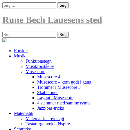
Skip
Søg
to
efter:
content
Rune Bech Lauesens sted
Søg
efter:
Forside
Musik
Funktionstegn
Musikforståelse
Musescore
Musescore 4
Musescore – kom godt i gang
Trommer i Musescore 3
Skabeloner
Layout i Musescore
4 stemmer med samme rytme
Jazz-bas-tricks
Matematik
Matematik – oversigt
Tastaturgenveje i Nspire
Schnittke