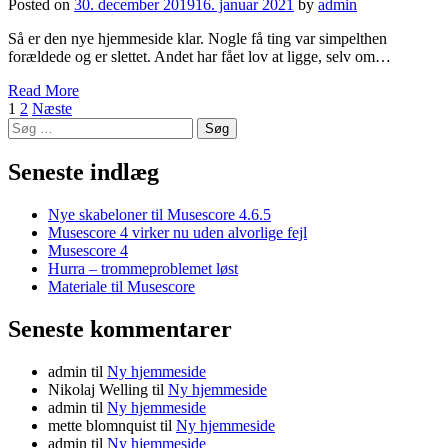
Posted on
30. december 2019
16. januar 2021
by
admin
Så er den nye hjemmeside klar. Nogle få ting var simpelthen
forældede og er slettet. Andet har fået lov at ligge, selv om…
Read More
Indlægsinddeling
1
2
Næste
Søg
efter:
Seneste indlæg
Nye skabeloner til Musescore 4.6.5
Musescore 4 virker nu uden alvorlige fejl
Musescore 4
Hurra – trommeproblemet løst
Materiale til Musescore
Seneste kommentarer
admin
til
Ny hjemmeside
Nikolaj Welling
til
Ny hjemmeside
admin
til
Ny hjemmeside
mette blomnquist
til
Ny hjemmeside
admin
til
Ny hjemmeside