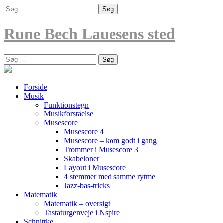
Skip
Søg
to
efter:
content
Rune Bech Lauesens sted
Søg
efter:
Forside
Musik
Funktionstegn
Musikforståelse
Musescore
Musescore 4
Musescore – kom godt i gang
Trommer i Musescore 3
Skabeloner
Layout i Musescore
4 stemmer med samme rytme
Jazz-bas-tricks
Matematik
Matematik – oversigt
Tastaturgenveje i Nspire
Schnittke