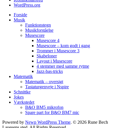
WordPress.org
Forside
Musik
Funktionstegn
Musikforståelse
Musescore
Musescore 4
Musescore – kom godt i gang
Trommer i Musescore 3
Skabeloner
Layout i Musescore
4 stemmer med samme rytme
Jazz-bas-tricks
Matematik
Matematik – oversigt
Tastaturgenveje i Nspire
Schnittke
Jokes
Værkstedet
B&O BM5 mikrofon
Spare part for B&O BM7 mic
Powered by
Newp WordPress Theme
.
© 2026 Rune Bech
Lauesens sted. All Rights Reserved.